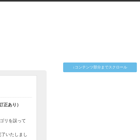
↓コンテンツ部分までスクロール
7訂正あり）
テゴリを誤って
完了いたしまし