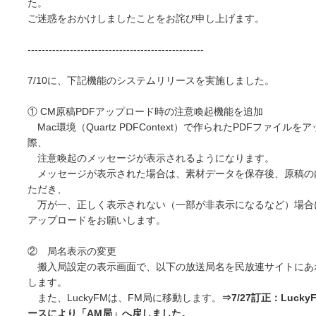
た。
ご迷惑をおかけしましたことをお詫び申し上げます。
--------------------------------------------------
7/10に、下記機能のシステムリリースを実施しました。
① CM原稿PDFアップロード時の注意喚起機能を追加
Mac環境（Quartz PDFContext）で作られたPDFファイル
際、
注意喚起のメッセージが表示されるようになります。
メッセージが表示された場合は、素材データを保存後、原稿の
ただき、
万が一、正しく表示されない（一部が非表示になるなど）場合
アップロードをお願いします。
② 局名表示の変更
搬入局設定の表示画面で、以下の放送局名を民放連サイトにあ
します。
また、LuckyFMは、FM局に移動します。
⇒7/27訂正：Luck
ースにより「AM局」へ戻しました。